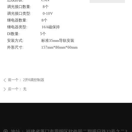
调光接口数量: 8个
调光接口类型: 0-10V
继电器数量: 8个
继电器类型: 16A磁保持
Dl数量: 5个
安装方式: 标准35mm导轨安装
外形尺寸: 157mm*86mm*60mm
前一个：
2开6调控制器
ꄴ
后一个：
无
ꄲ
地址：
福建省厦门市思明区软件园二期观日路32号之二3