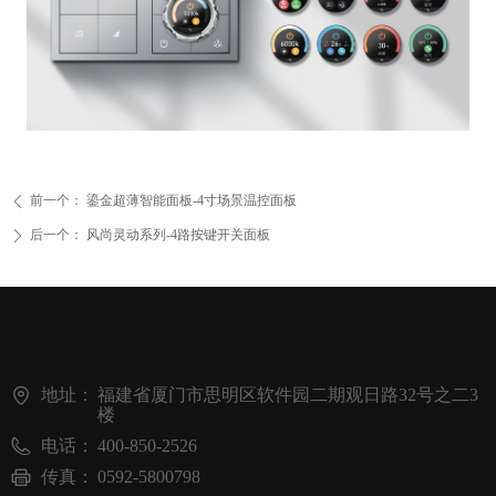
前一个：
鎏金超薄智能面板-4寸场景温控面板
ꄴ
后一个：
风尚灵动系列-4路按键开关面板
ꄲ
地址：
福建省厦门市思明区软件园二期观日路32号之二3
楼
电话：
400-850-2526
传真：
0592-5800798