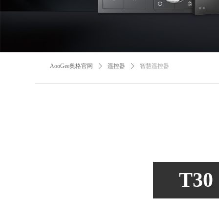
AooGee奥格官网
ꄲ
遥控器
ꄲ
智慧遥控器
T30