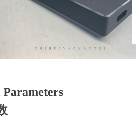
ZHIHUIYAOKONGQI
 Parameters
数