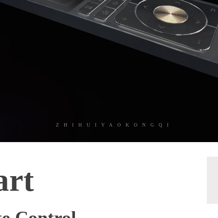
ZHIHUIYAOKONGQI
art
e Control