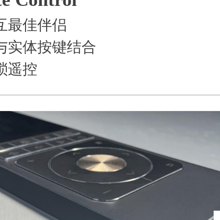
互最佳伴侣
与实体按键结合
琐遥控