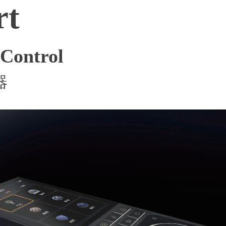
rt
Control
器