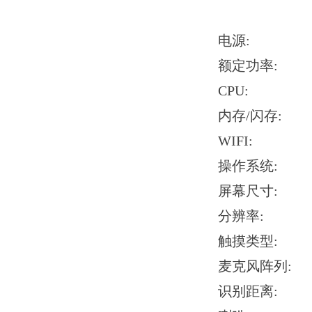
电源: D
额定功率: 
CPU: 四核Co
内存/闪存: 1
WIFI: 2.4G
操作系统: L
屏幕尺寸: 
分辨率: 64
触摸类型:
麦克风阵列:
识别距离: