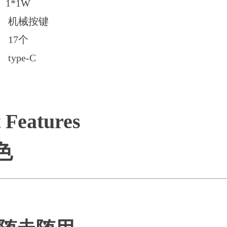
*1W
 机械按键
17个
ype-C
 Features
色