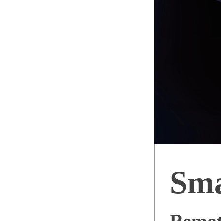
Sm
Remot