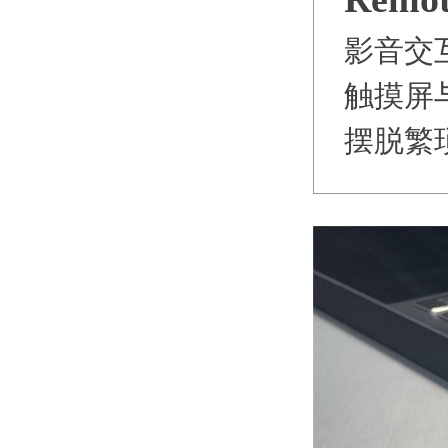
影音交
触摸屏
摆脱繁