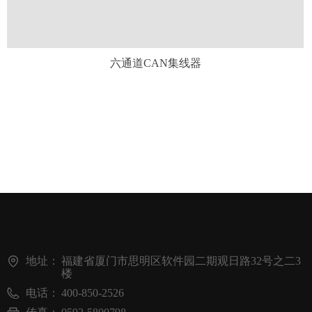
六通道CAN集线器
地址：
福建省厦门市思明区软件园二期观日路32号之二3
楼
电话：
400-850-2526