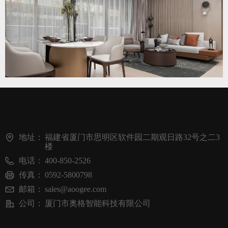
地址：
福建省厦门市思明区软件园二期观日路32号之二3
楼
电话：
400-850-2526
传真：
0592-5800798
邮箱：
sales@aoogee.com
公司：
厦门市奥格智能科技有限公司