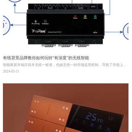
有线背景品牌教你如何玩转“有深度”的无线智能
智能家居市场目前并无统一标准，也缺乏统一的市场监管机制，导致了市面上智
能家居产品鱼龙混杂，系统功能粗浅，产品用料粗糙，只要能接入APP控制，即
2024-05-11
贴标智能，这些劣质的产品依附了生态也获得不少销量。