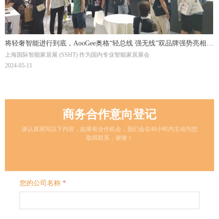
将轻奢智能进行到底，AooGee奥格“轻总线 强无线”双品牌强势亮相，
上海国际智能家居展 (SSHT) 作为国内专业智能家居展会
燃爆SSHT
2024-05-11
商务合作意向登记
请认真填写以下内容，如果有合作机会，我们会在48小时内主动与您
取得联系，谢谢！
您的公司名称
*