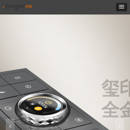
玺印国风
全金属系列
轻于极简 奢于质感
넳
넲