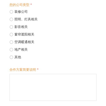
您的公司类型
*
ꀐ
装修公司
ꀐ
照明、灯具相关
ꀐ
影音相关
ꀐ
窗帘遮阳相关
ꀐ
空调暖通相关
ꀐ
地产相关
ꀐ
其他
合作方案简要说明
*